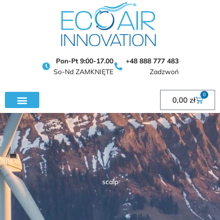
Przejdź
do
treści
Pon-Pt 9:00-17.00
+48 888 777 483
So-Nd ZAMKNIĘTE
Zadzwoń
0
Wózek
0,00
zł
scalp