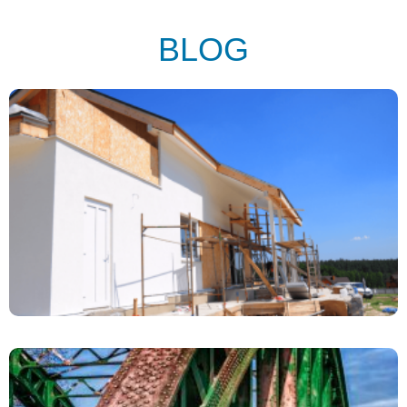
BLOG
Ocieplanie Domów Farbą Termoizolacyjną – Czy To
Działa?