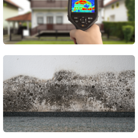
Jak Usunąć Pleśń W Domu?