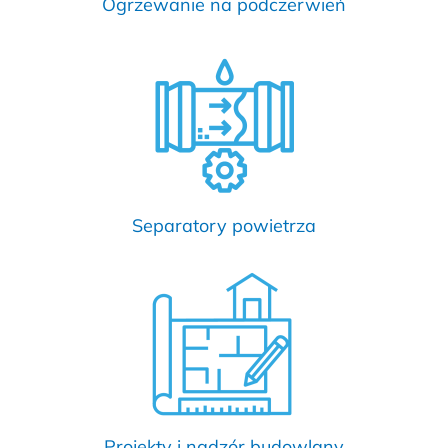
Ogrzewanie na podczerwień
Separatory powietrza
Projekty i nadzór budowlany