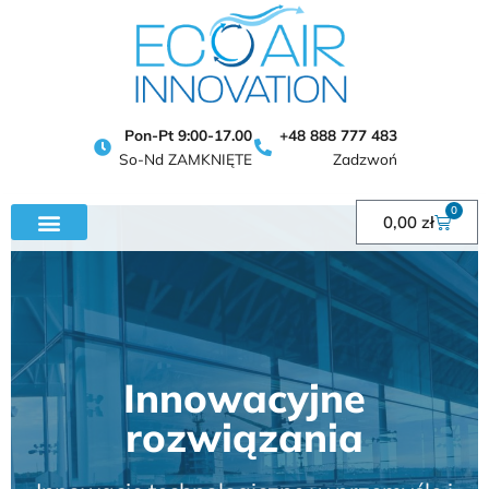
Przejdź
do
treści
Pon-Pt 9:00-17.00
+48 888 777 483
So-Nd ZAMKNIĘTE
Zadzwoń
0
Wózek
0,00
zł
Termoizolacje
budynków i mieszkań